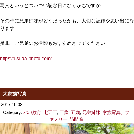
写真というとついつい記念日になりがちですが
その時に兄弟姉妹がどうだったかも、大切な記録や思い出にな
ります
是非、ご兄弟のお撮影もおすすめさせてください
https://usuda-photo.com/
大家族写真
2017.10.08
Category:
パパ紋付
,
七五三
,
三歳
,
五歳
,
兄弟姉妹
,
家族写真、フ
ァミリー
,
訪問着