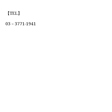
【TEL】
03－3771-1941