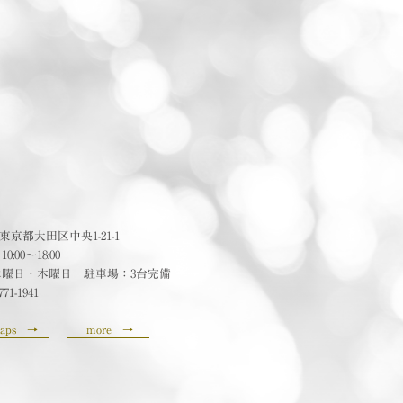
24 東京都大田区中央1-21-1
:00〜18:00
水曜日・木曜日 駐車場：3台完備
771-1941
aps
→
more
→