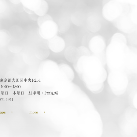
24 東京都大田区中央1-21-1
:00〜18:00
水曜日・木曜日 駐車場：3台完備
771-1941
aps
→
more
→