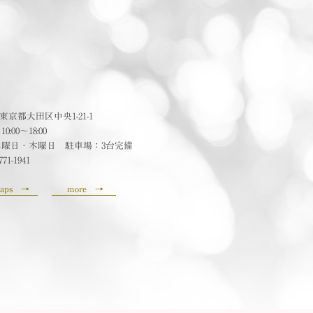
24 東京都大田区中央1-21-1
:00〜18:00
水曜日・木曜日 駐車場：3台完備
771-1941
aps
→
more
→