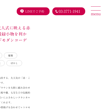
03-3771-1941
LINEでご予約
menu
 成人式に映える赤
黄緑小物を利か
ジモダンコーデ
】
優雅
花
ぼかし
演出する、大人気の「赤・こ
です。
ブラウンを大胆に組み合わせ
は桜や藤、七宝などの伝統的
祝いにふさわしいクラシカル
てくれます。
の帯揚げを合わせてレトロモ