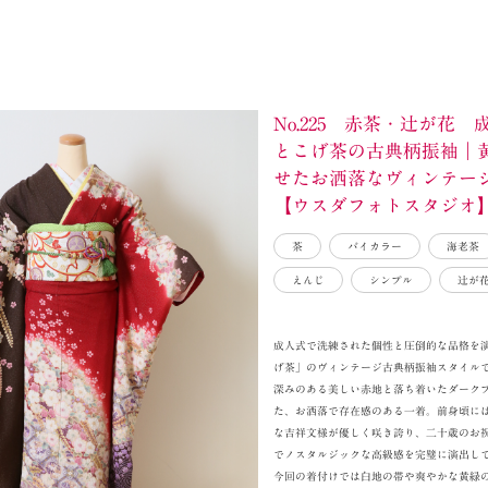
No.225 赤茶・辻が花
とこげ茶の古典柄振袖｜
せたお洒落なヴィンテー
【ウスダフォトスタジオ
茶
バイカラー
海老茶
えんじ
シンプル
辻が
成人式で洗練された個性と圧倒的な品格を
げ茶」のヴィンテージ古典柄振袖スタイル
深みのある美しい赤地と落ち着いたダーク
た、お洒落で存在感のある一着。前身頃に
な吉祥文様が優しく咲き誇り、二十歳のお
でノスタルジックな高級感を完璧に演出し
今回の着付けでは白地の帯や爽やかな黄緑