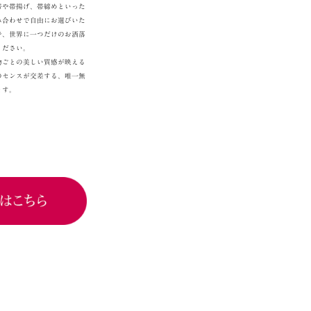
帯や帯揚げ、帯締めといった
み合わせで自由にお選びいた
で、世界に一つだけのお洒落
ください。
物ごとの美しい質感が映える
のセンスが交差する、唯一無
ます。