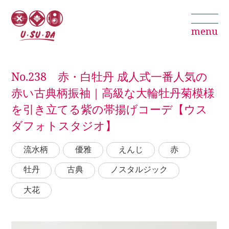
menu
No.238 赤・白牡丹 成人式一番人気の
赤い古典柄振袖｜高級な大輪牡丹菊模様
を引き立てる紫の帯揚げコーデ【ウス
ダフォトスタジオ】
流水柄
優雅
えんじ
赤
牡丹
古典
ノスタルジック
大花