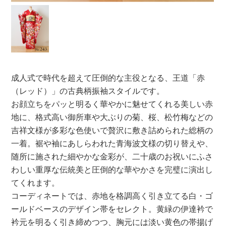
成人式で時代を超えて圧倒的な主役となる、王道「赤
（レッド）」の古典柄振袖スタイルです。
お顔立ちをパッと明るく華やかに魅せてくれる美しい赤
地に、格式高い御所車や大ぶりの菊、桜、松竹梅などの
吉祥文様が多彩な色使いで贅沢に敷き詰められた総柄の
一着。裾や袖にあしらわれた青海波文様の切り替えや、
随所に施された細やかな金彩が、二十歳のお祝いにふさ
わしい重厚な伝統美と圧倒的な華やかさを完璧に演出し
てくれます。
コーディネートでは、赤地を格調高く引き立てる白・ゴ
ールドベースのデザイン帯をセレクト。黄緑の伊達衿で
衿元を明るく引き締めつつ、胸元には淡い黄色の帯揚げ