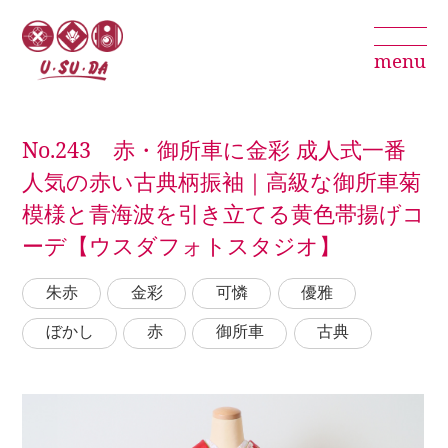
menu
No.243 赤・御所車に金彩 成人式一番
人気の赤い古典柄振袖｜高級な御所車菊
模様と青海波を引き立てる黄色帯揚げコ
ーデ【ウスダフォトスタジオ】
朱赤
金彩
可憐
優雅
ぼかし
赤
御所車
古典