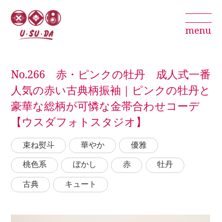
menu
No.266 赤・ピンクの牡丹 成人式一番
人気の赤い古典柄振袖｜ピンクの牡丹と
豪華な総柄が可憐な金帯合わせコーデ
【ウスダフォトスタジオ】
束ね熨斗
華やか
優雅
桃色系
ぼかし
赤
牡丹
古典
キュート