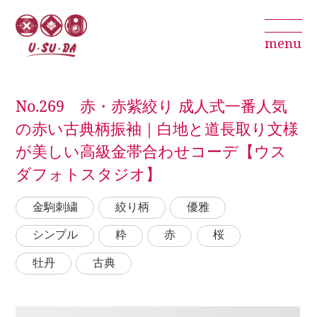
menu
No.269 赤・赤紫絞り 成人式一番人気
の赤い古典柄振袖｜白地と道長取り文様
が美しい高級金帯合わせコーデ【ウス
ダフォトスタジオ】
金駒刺繍
絞り柄
優雅
シンプル
粋
赤
桜
牡丹
古典