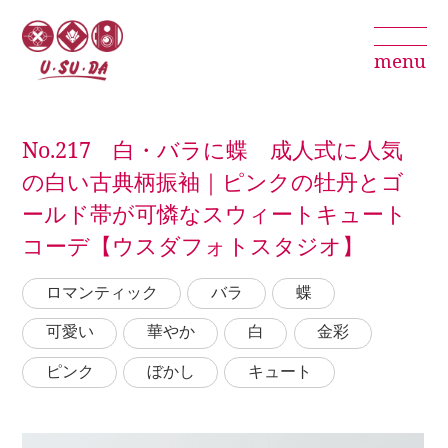
menu
No.217 白・バラに蝶 成人式に人気
の白い古典柄振袖｜ピンクの牡丹とゴ
ールド帯が可憐なスウィートキュート
コーデ【ウスダフォトスタジオ】
ロマンティック
バラ
蝶
可愛い
華やか
白
金彩
ピンク
ぼかし
キュート