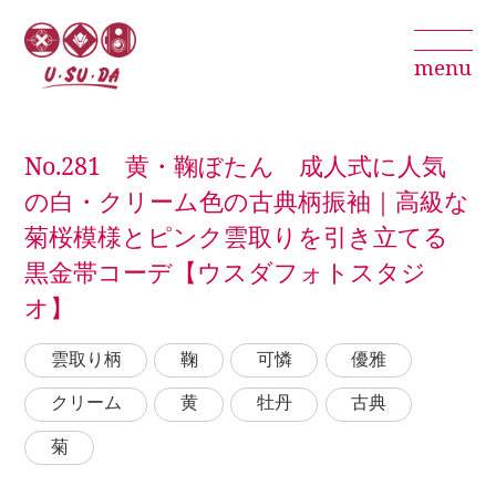
menu
No.281 黄・鞠ぼたん 成人式に人気
の白・クリーム色の古典柄振袖｜高級な
菊桜模様とピンク雲取りを引き立てる
黒金帯コーデ【ウスダフォトスタジ
オ】
雲取り柄
鞠
可憐
優雅
クリーム
黄
牡丹
古典
菊