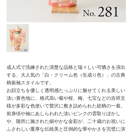
成人式で洗練された清楚な品格と瑞々しい可憐さを演出
する、大人気の「白・クリーム色（生成り色）」の古典
柄振袖スタイルです。
お顔立ちを優しく透明感たっぷりに魅せてくれる美しい
淡い黄色地に、格式高い菊や桜、梅、七宝などの吉祥文
様が多彩な色使いで贅沢に敷き詰められた総柄の一着。
前身頃や袖にあしらわれた淡いピンクの雲取りぼかし
や、随所に施された細やかな金彩が、二十歳のお祝いに
ふさわしい重厚な伝統美と圧倒的な華やかさを完璧に演