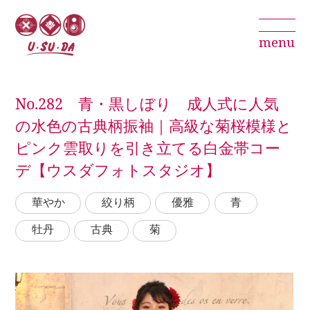
menu
No.282 青・黒しぼり 成人式に人気
の水色の古典柄振袖｜高級な菊桜模様と
ピンク雲取りを引き立てる白金帯コー
デ【ウスダフォトスタジオ】
華やか
絞り柄
優雅
青
牡丹
古典
菊