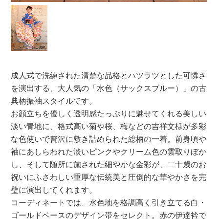
成人式で洗練された清楚な品格とハツラツとした可憐さ
を演出する、大人気の「水色（サックスブルー）」の古
典柄振袖スタイルです。
お顔立ちを優しく透明感たっぷりに魅せてくれる美しい
淡い青地に、格式高い菊や桜、梅などの吉祥文様が多彩
な色使いで贅沢に敷き詰められた総柄の一着。前身頃や
袖にあしらわれた淡いピンクやクリーム色の雲取りぼか
し、そして随所に施された細やかな金彩が、二十歳のお
祝いにふさわしい重厚な伝統美と圧倒的な華やかさを完
璧に演出してくれます。
コーディネートでは、水色地を格調高く引き立てる白・
ゴールドベースのデザイン帯をセレクト。赤の伊達衿で