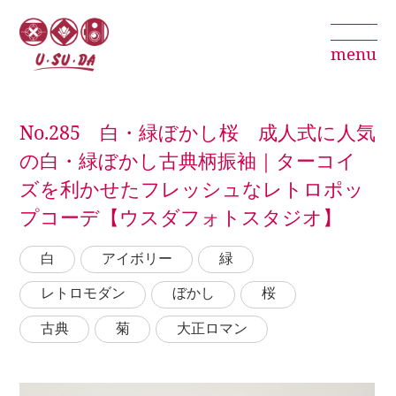
menu
No.285 白・緑ぼかし桜 成人式に人気
の白・緑ぼかし古典柄振袖｜ターコイ
ズを利かせたフレッシュなレトロポッ
プコーデ【ウスダフォトスタジオ】
白
アイボリー
緑
レトロモダン
ぼかし
桜
古典
菊
大正ロマン