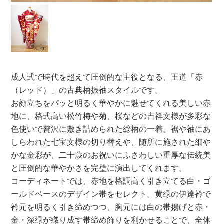
成人式で時代を超えて圧倒的な主役となる、王道「赤
（レッド）」の古典柄振袖スタイルです。
お顔立ちをパッと明るく華やかに魅せてくれる美しい赤
地に、格式高い松竹梅や菊、桜などの吉祥文様が多彩な
色使いで贅沢に敷き詰められた総柄の一着。裾や袖にあ
しらわれた七宝文様の切り替えや、随所に施された細や
かな金彩が、二十歳のお祝いにふさわしい重厚な伝統美
と圧倒的な華やかさを完璧に演出してくれます。
コーディネートでは、赤地を格調高く引き立てる白・ゴ
ールドベースのデザイン帯をセレクト。黄緑の伊達衿で
衿元を明るく引き締めつつ、胸元には白の帯揚げと赤・
金・深緑が織り成す帯締め飾りを利かせることで、全体