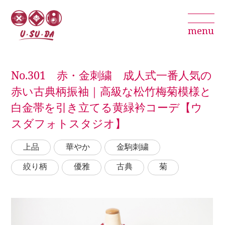
menu
No.301 赤・金刺繍 成人式一番人気の
赤い古典柄振袖｜高級な松竹梅菊模様と
白金帯を引き立てる黄緑衿コーデ【ウ
スダフォトスタジオ】
上品
華やか
金駒刺繍
絞り柄
優雅
古典
菊