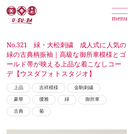
menu
No.321 緑・大松刺繍 成人式に人気の
緑の古典柄振袖｜高級な御所車模様とゴ
ールド帯が映える上品な着こなしコー
デ【ウスダフォトスタジオ】
上品
吉祥模様
金駒刺繍
豪華
優雅
緑
御所車
古典
菊