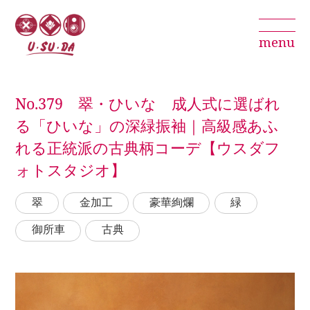
menu
No.379 翠・ひいな 成人式に選ばれ
る「ひいな」の深緑振袖｜高級感あふ
れる正統派の古典柄コーデ【ウスダフ
ォトスタジオ】
翠
金加工
豪華絢爛
緑
御所車
古典