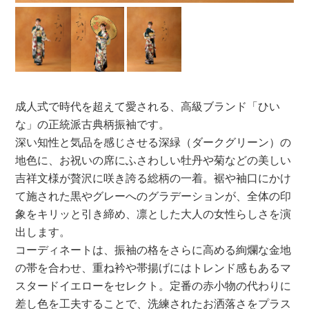
成人式で時代を超えて愛される、高級ブランド「ひい
な」の正統派古典柄振袖です。
深い知性と気品を感じさせる深緑（ダークグリーン）の
地色に、お祝いの席にふさわしい牡丹や菊などの美しい
吉祥文様が贅沢に咲き誇る総柄の一着。裾や袖口にかけ
て施された黒やグレーへのグラデーションが、全体の印
象をキリッと引き締め、凛とした大人の女性らしさを演
出します。
コーディネートは、振袖の格をさらに高める絢爛な金地
の帯を合わせ、重ね衿や帯揚げにはトレンド感もあるマ
スタードイエローをセレクト。定番の赤小物の代わりに
差し色を工夫することで、洗練されたお洒落さをプラス