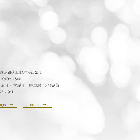
24 東京都大田区中央1-21-1
:00〜18:00
水曜日・木曜日 駐車場：3台完備
771-1941
aps
→
more
→