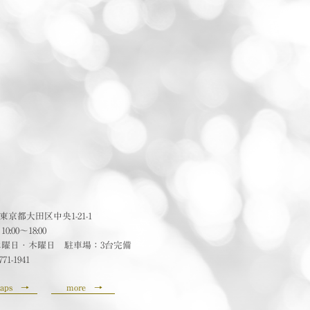
24 東京都大田区中央1-21-1
:00〜18:00
水曜日・木曜日 駐車場：3台完備
771-1941
aps
→
more
→