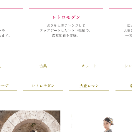
レトロモダン
古さを大胆アレンジして
懐
さや
アップデートしたレトロ振袖で、
大事
めます。
温故知新を体感。
一
L
古典
キュート
シン
テージ
レトロモダン
大正ロマン