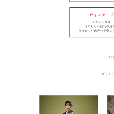
ヴィンテージ
昭和の振袖は
今にはない
技巧の良
奥ゆかしい
色合いを楽し
AL
ヴィン