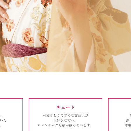
キュート
ら、
可愛らしくて甘めな雰囲気が
いた
大好きな方へ。
凛
。
ロマンチックな
柄が揃っています。
体