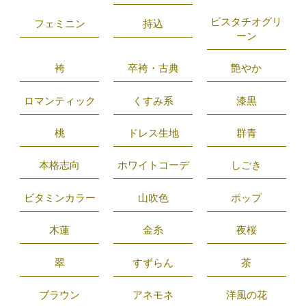
ピスタチオグリ
フェミニン
持込
ーン
袴
卒袴・古典
艶やか
ロマンティック
くすみ系
漆黒
桃
ドレス生地
群青
本格志向
ホワイトコーデ
しごき
ビタミンカラー
山吹色
ポップ
木蓮
金糸
夜桜
翠
すずらん
茶
ブラウン
アネモネ
洋風の花