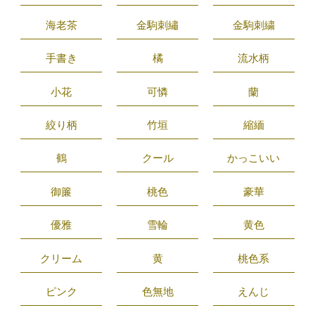
海老茶
金駒刺繡
金駒刺繍
手書き
橘
流水柄
小花
可憐
蘭
絞り柄
竹垣
縮緬
鶴
クール
かっこいい
御簾
桃色
豪華
優雅
雪輪
黄色
クリーム
黄
桃色系
ピンク
色無地
えんじ