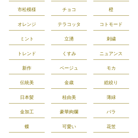
市松模様
チョコ
橙
オレンジ
テラコッタ
コトモード
ミント
立湧
刺繍
トレンド
くすみ
ニュアンス
新作
ベージュ
モカ
伝統美
金歳
総絞り
日本髪
桂由美
薄緑
金加工
豪華絢爛
バラ
蝶
可愛い
花笠