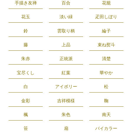
手描き友禅
百合
花籠
花玉
淡い緑
疋田しぼり
鈴
雲取り柄
綸子
藤
上品
束ね熨斗
朱赤
正統派
清楚
宝尽くし
紅葉
華やか
白
アイボリー
松
金彩
吉祥模様
鞠
楓
朱色
南天
笹
扇
バイカラー