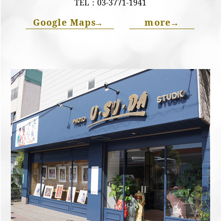
TEL：
03-3771-1941
Google Maps
→
more
→