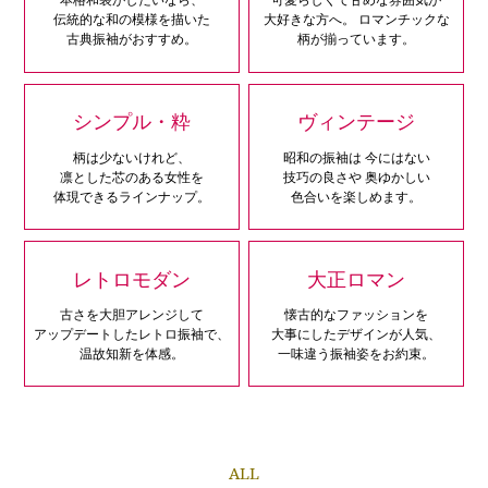
伝統的な和の模様を描いた
大好きな方へ。
ロマンチックな
古典振袖がおすすめ。
柄が揃っています。
シンプル・粋
ヴィンテージ
柄は少ないけれど、
昭和の振袖は
今にはない
凛とした芯のある女性を
技巧の良さや
奥ゆかしい
体現できるラインナップ。
色合いを楽しめます。
レトロモダン
大正ロマン
古さを大胆アレンジして
懐古的なファッションを
アップデートしたレトロ振袖で、
大事にしたデザインが人気、
温故知新を体感。
一味違う振袖姿をお約束。
ALL