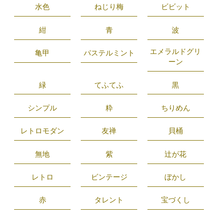
水色
ねじり梅
ビビット
紺
青
波
エメラルドグリ
亀甲
パステルミント
ーン
緑
てふてふ
黒
シンプル
粋
ちりめん
レトロモダン
友禅
貝桶
無地
紫
辻が花
レトロ
ビンテージ
ぼかし
赤
タレント
宝づくし