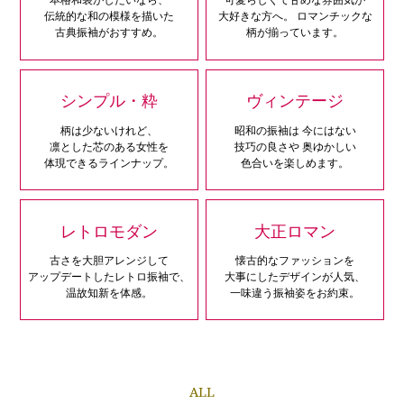
伝統的な和の模様を描いた
大好きな方へ。
ロマンチックな
古典振袖がおすすめ。
柄が揃っています。
シンプル・粋
ヴィンテージ
柄は少ないけれど、
昭和の振袖は
今にはない
凛とした芯のある女性を
技巧の良さや
奥ゆかしい
体現できるラインナップ。
色合いを楽しめます。
レトロモダン
大正ロマン
古さを大胆アレンジして
懐古的なファッションを
アップデートしたレトロ振袖で、
大事にしたデザインが人気、
温故知新を体感。
一味違う振袖姿をお約束。
ALL