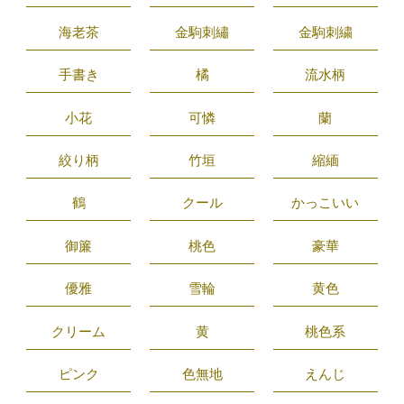
海老茶
金駒刺繡
金駒刺繍
手書き
橘
流水柄
小花
可憐
蘭
絞り柄
竹垣
縮緬
鶴
クール
かっこいい
御簾
桃色
豪華
優雅
雪輪
黄色
クリーム
黄
桃色系
ピンク
色無地
えんじ