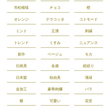
市松模様
チョコ
橙
オレンジ
テラコッタ
コトモード
ミント
立湧
刺繍
トレンド
くすみ
ニュアンス
新作
ベージュ
モカ
伝統美
金歳
総絞り
日本髪
桂由美
薄緑
金加工
豪華絢爛
バラ
蝶
可愛い
花笠