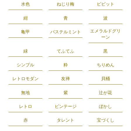
水色
ねじり梅
ビビット
紺
青
波
エメラルドグリ
亀甲
パステルミント
ーン
緑
てふてふ
黒
シンプル
粋
ちりめん
レトロモダン
友禅
貝桶
無地
紫
辻が花
レトロ
ビンテージ
ぼかし
赤
タレント
宝づくし