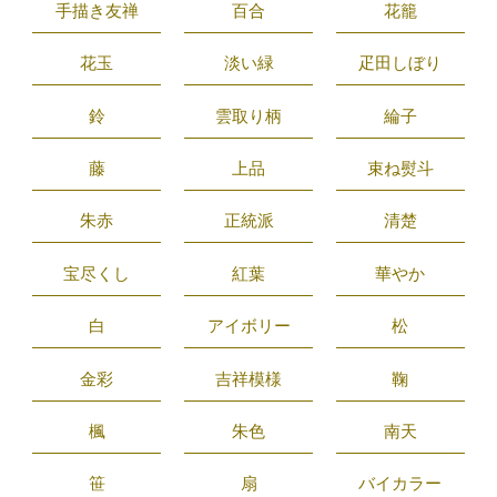
手描き友禅
百合
花籠
花玉
淡い緑
疋田しぼり
鈴
雲取り柄
綸子
藤
上品
束ね熨斗
朱赤
正統派
清楚
宝尽くし
紅葉
華やか
白
アイボリー
松
金彩
吉祥模様
鞠
楓
朱色
南天
笹
扇
バイカラー