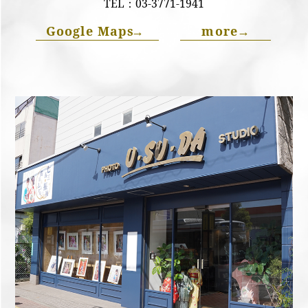
TEL：
03-3771-1941
Google Maps
→
more
→