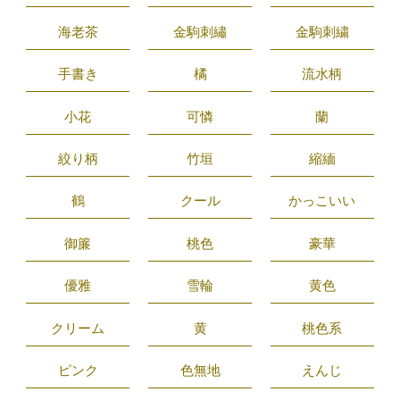
海老茶
金駒刺繡
金駒刺繍
手書き
橘
流水柄
小花
可憐
蘭
絞り柄
竹垣
縮緬
鶴
クール
かっこいい
御簾
桃色
豪華
優雅
雪輪
黄色
クリーム
黄
桃色系
ピンク
色無地
えんじ