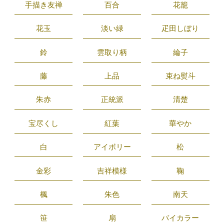
手描き友禅
百合
花籠
花玉
淡い緑
疋田しぼり
鈴
雲取り柄
綸子
藤
上品
束ね熨斗
朱赤
正統派
清楚
宝尽くし
紅葉
華やか
白
アイボリー
松
金彩
吉祥模様
鞠
楓
朱色
南天
笹
扇
バイカラー