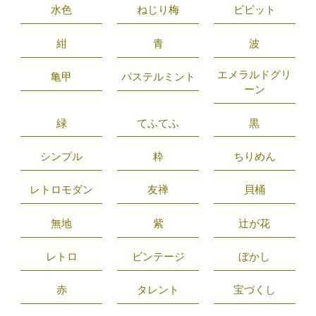
水色
ねじり梅
ビビット
紺
青
波
エメラルドグリ
亀甲
パステルミント
ーン
緑
てふてふ
黒
シンプル
粋
ちりめん
レトロモダン
友禅
貝桶
無地
紫
辻が花
レトロ
ビンテージ
ぼかし
赤
タレント
宝づくし