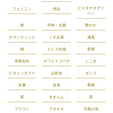
ピスタチオグリ
フェミニン
持込
ーン
袴
卒袴・古典
艶やか
ロマンティック
くすみ系
漆黒
桃
ドレス生地
群青
本格志向
ホワイトコーデ
しごき
ビタミンカラー
山吹色
ポップ
木蓮
金糸
夜桜
翠
すずらん
茶
ブラウン
アネモネ
洋風の花