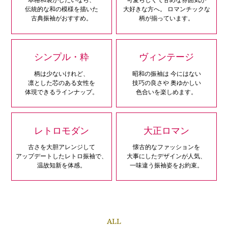
伝統的な和の模様を描いた
大好きな方へ。
ロマンチックな
古典振袖がおすすめ。
柄が揃っています。
シンプル・粋
ヴィンテージ
柄は少ないけれど、
昭和の振袖は
今にはない
凛とした芯のある女性を
技巧の良さや
奥ゆかしい
体現できるラインナップ。
色合いを楽しめます。
レトロモダン
大正ロマン
古さを大胆アレンジして
懐古的なファッションを
アップデートしたレトロ振袖で、
大事にしたデザインが人気、
温故知新を体感。
一味違う振袖姿をお約束。
ALL