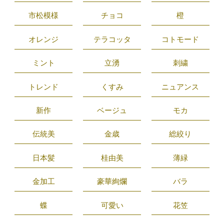
市松模様
チョコ
橙
オレンジ
テラコッタ
コトモード
ミント
立湧
刺繍
トレンド
くすみ
ニュアンス
新作
ベージュ
モカ
伝統美
金歳
総絞り
日本髪
桂由美
薄緑
金加工
豪華絢爛
バラ
蝶
可愛い
花笠