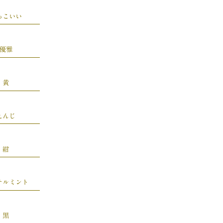
っこいい
優雅
黄
えんじ
紺
テルミント
黒