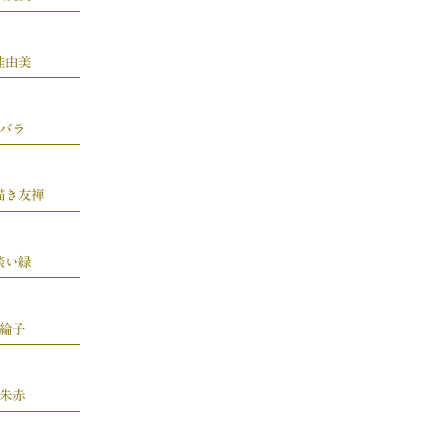
桂由美
バラ
描き友禅
淡い緑
綸子
朱赤