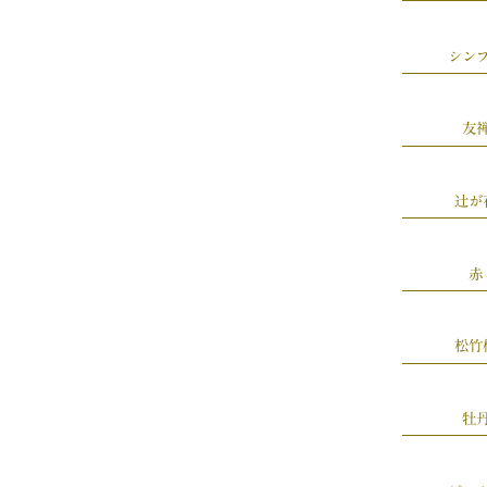
シン
友
辻が
赤
松竹
牡