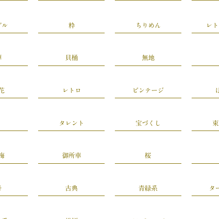
プル
粋
ちりめん
レト
禅
貝桶
無地
花
レトロ
ビンテージ
タレント
宝づくし
束
梅
御所車
桜
丹
古典
青緑系
タ