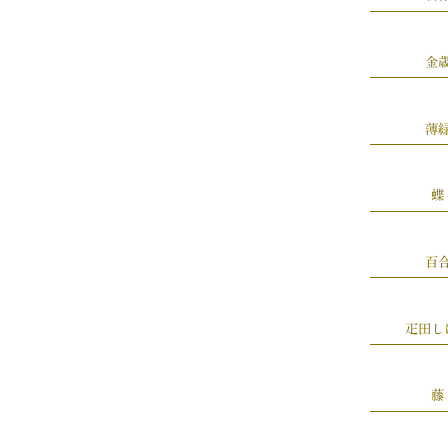
金
薄
蝶
百
疋田し
藤