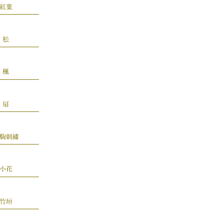
紅葉
松
楓
扇
駒刺繍
小花
竹垣