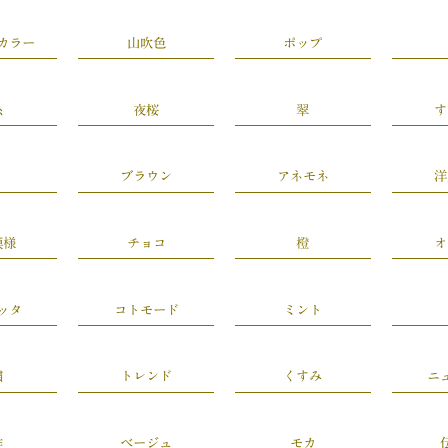
カラー
山吹色
ポップ
糸
夜桜
翠
す
ブラウン
アネモネ
洋
模様
チョコ
橙
オ
ッタ
コトモード
ミント
繍
トレンド
くすみ
ニ
作
ベージュ
モカ