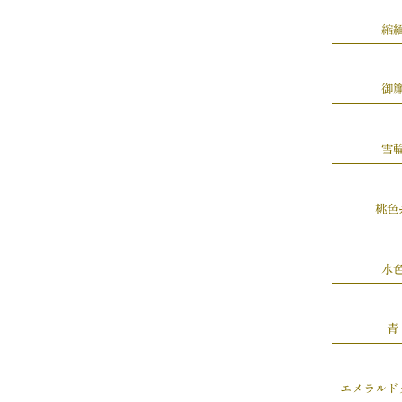
縮
御
雪
桃色
水
青
エメラルド