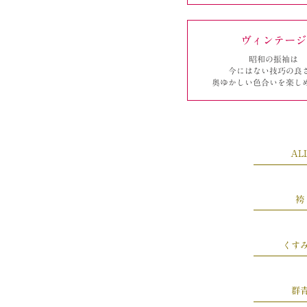
ヴィンテージ
昭和の振袖は
今にはない
技巧の良
奥ゆかしい
色合いを楽し
AL
袴
くす
群