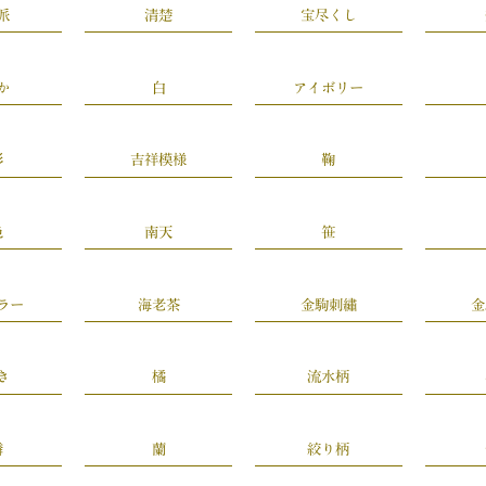
派
清楚
宝尽くし
か
白
アイボリー
彩
吉祥模様
鞠
色
南天
笹
ラー
海老茶
金駒刺繡
金
き
橘
流水柄
憐
蘭
絞り柄