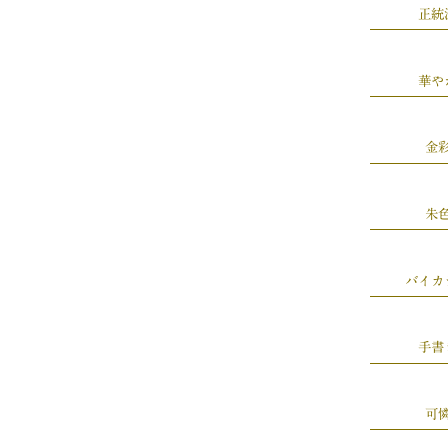
正統
華や
金
朱
バイカ
手書
可