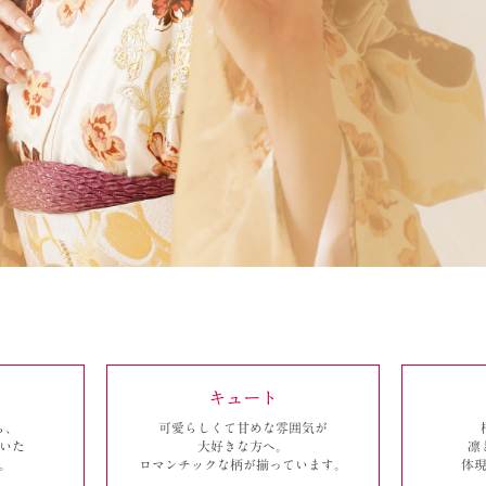
キュート
ら、
可愛らしくて甘めな雰囲気が
いた
大好きな方へ。
凛
。
ロマンチックな
柄が揃っています。
体