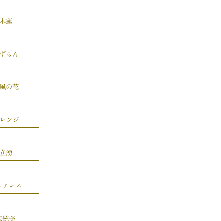
木蓮
ずらん
風の花
レンジ
立湧
ュアンス
伝統美