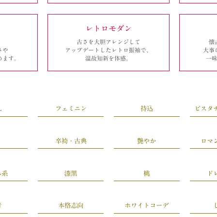
レトロモダン
古さを大胆アレンジして
懐
さや
アップデートしたレトロ振袖で、
大事
めます。
温故知新を体感。
一
L
フェミニン
持込
ピスタ
卒袴・古典
艶やか
ロマ
み系
漆黒
桃
ド
青
本格志向
ホワイトコーデ