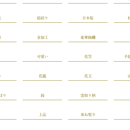
歳
総絞り
日本髪
緑
金加工
豪華絢爛
可愛い
花笠
手
合
花籠
花玉
ぼり
鈴
雲取り柄
上品
束ね熨斗