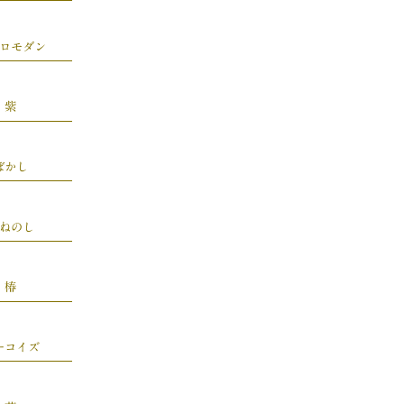
ロモダン
紫
ぼかし
ねのし
椿
ーコイズ