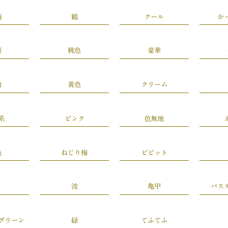
緬
鶴
クール
か
簾
桃色
豪華
輪
黄色
クリーム
系
ピンク
色無地
色
ねじり梅
ビビット
波
亀甲
パス
グリーン
緑
てふてふ