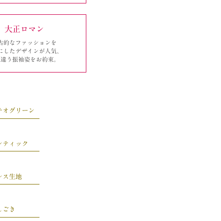
大正ロマン
古的なファッションを
にしたデザインが人気、
味違う振袖姿をお約束。
チオグリーン
ンティック
レス生地
しごき