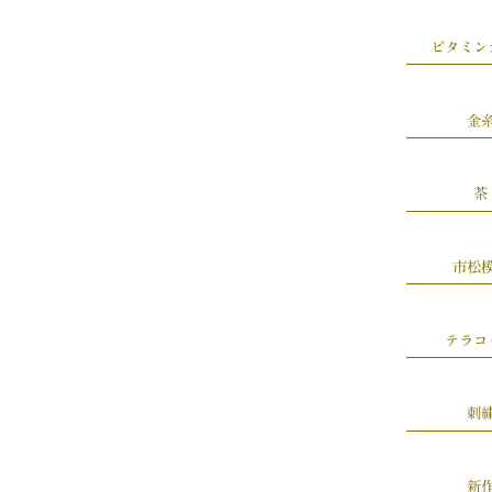
ビタミン
金
茶
市松
テラコ
刺
新