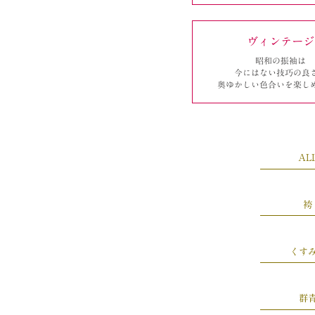
ヴィンテージ
昭和の振袖は
今にはない
技巧の良
奥ゆかしい
色合いを楽し
AL
袴
くす
群