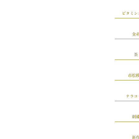
ビタミン
金
茶
市松
テラコ
刺
新