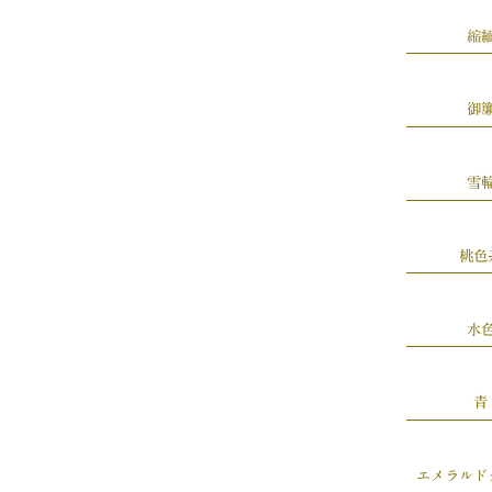
縮
御
雪
桃色
水
青
エメラルド