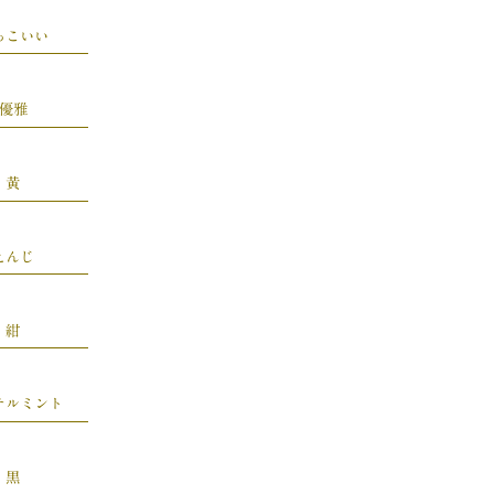
っこいい
優雅
黄
えんじ
紺
テルミント
黒