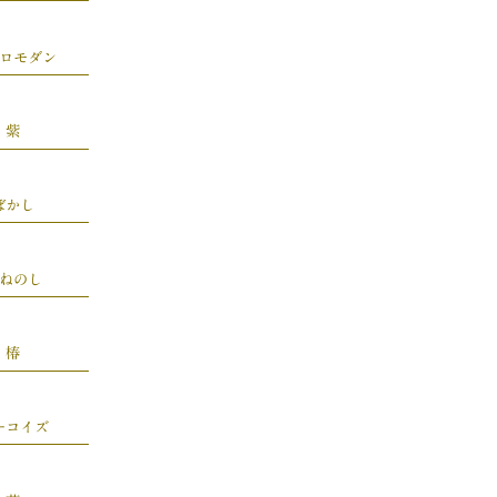
ロモダン
紫
ぼかし
ねのし
椿
ーコイズ