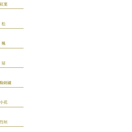
紅葉
松
楓
扇
駒刺繍
小花
竹垣