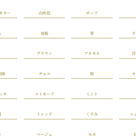
カラー
山吹色
ポップ
糸
夜桜
翠
す
ブラウン
アネモネ
洋
模様
チョコ
橙
オ
ッタ
コトモード
ミント
繍
トレンド
くすみ
ニ
作
ベージュ
モカ