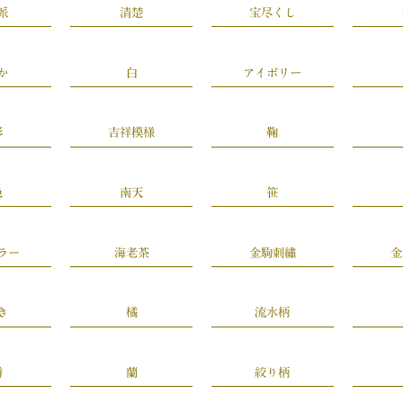
派
清楚
宝尽くし
か
白
アイボリー
彩
吉祥模様
鞠
色
南天
笹
ラー
海老茶
金駒刺繡
金
き
橘
流水柄
憐
蘭
絞り柄