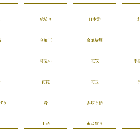
歳
総絞り
日本髪
緑
金加工
豪華絢爛
可愛い
花笠
手
合
花籠
花玉
ぼり
鈴
雲取り柄
上品
束ね熨斗