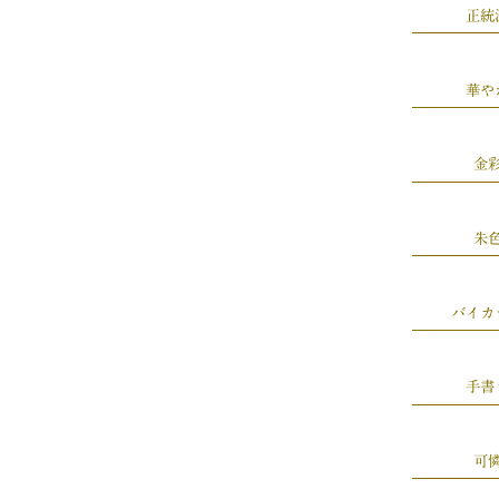
正統
華や
金
朱
バイカ
手書
可