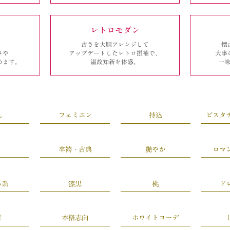
レトロモダン
古さを大胆アレンジして
懐
さや
アップデートしたレトロ振袖で、
大事
めます。
温故知新を体感。
一
L
フェミニン
持込
ピスタ
卒袴・古典
艶やか
ロマ
み系
漆黒
桃
ド
青
本格志向
ホワイトコーデ