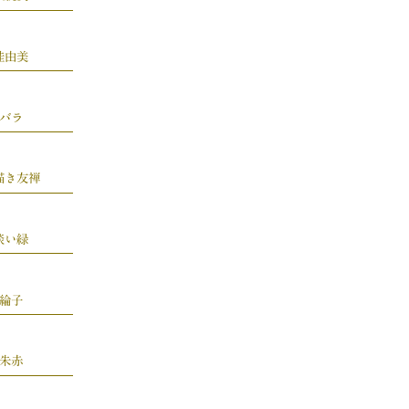
桂由美
バラ
描き友禅
淡い緑
綸子
朱赤