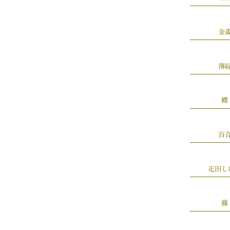
金
薄
蝶
百
疋田し
藤