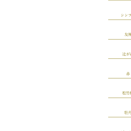
シン
友
辻が
赤
松竹
牡