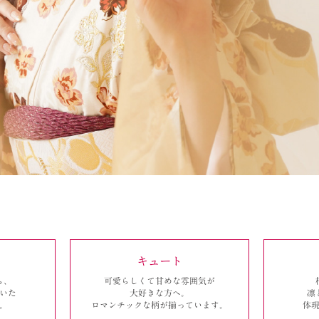
キュート
ら、
可愛らしくて甘めな雰囲気が
いた
大好きな方へ。
凛
。
ロマンチックな
柄が揃っています。
体