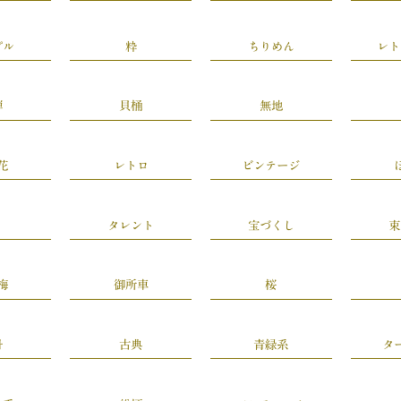
プル
粋
ちりめん
レト
禅
貝桶
無地
花
レトロ
ビンテージ
タレント
宝づくし
束
梅
御所車
桜
丹
古典
青緑系
タ