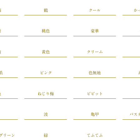
緬
鶴
クール
か
簾
桃色
豪華
輪
黄色
クリーム
系
ピンク
色無地
色
ねじり梅
ビビット
波
亀甲
パス
グリーン
緑
てふてふ