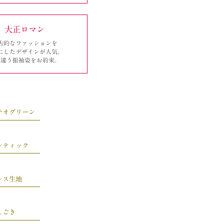
大正ロマン
古的なファッションを
にしたデザインが人気、
味違う振袖姿をお約束。
チオグリーン
ンティック
レス生地
しごき