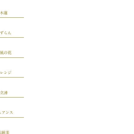
木蓮
ずらん
風の花
レンジ
立湧
ュアンス
伝統美