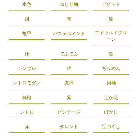
水色
ねじり梅
ビビット
紺
青
波
エメラルドグリ
亀甲
パステルミント
ーン
緑
てふてふ
黒
シンプル
粋
ちりめん
レトロモダン
友禅
貝桶
無地
紫
辻が花
レトロ
ビンテージ
ぼかし
赤
タレント
宝づくし