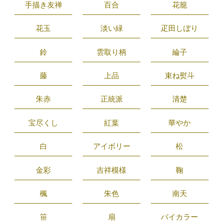
手描き友禅
百合
花籠
花玉
淡い緑
疋田しぼり
鈴
雲取り柄
綸子
藤
上品
束ね熨斗
朱赤
正統派
清楚
宝尽くし
紅葉
華やか
白
アイボリー
松
金彩
吉祥模様
鞠
楓
朱色
南天
笹
扇
バイカラー