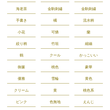
海老茶
金駒刺繡
金駒刺繍
手書き
橘
流水柄
小花
可憐
蘭
絞り柄
竹垣
縮緬
鶴
クール
かっこいい
御簾
桃色
豪華
優雅
雪輪
黄色
クリーム
黄
桃色系
ピンク
色無地
えんじ