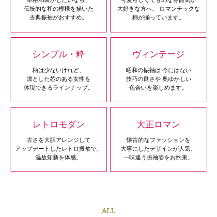
伝統的な和の模様を描いた
大好きな方へ。
ロマンチックな
古典振袖がおすすめ。
柄が揃っています。
シンプル・粋
ヴィンテージ
柄は少ないけれど、
昭和の振袖は
今にはない
凛とした芯のある女性を
技巧の良さや
奥ゆかしい
体現できるラインナップ。
色合いを楽しめます。
レトロモダン
大正ロマン
古さを大胆アレンジして
懐古的なファッションを
アップデートしたレトロ振袖で、
大事にしたデザインが人気、
温故知新を体感。
一味違う振袖姿をお約束。
ALL