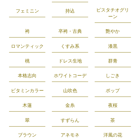
ピスタチオグリ
フェミニン
持込
ーン
袴
卒袴・古典
艶やか
ロマンティック
くすみ系
漆黒
桃
ドレス生地
群青
本格志向
ホワイトコーデ
しごき
ビタミンカラー
山吹色
ポップ
木蓮
金糸
夜桜
翠
すずらん
茶
ブラウン
アネモネ
洋風の花