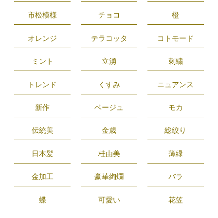
市松模様
チョコ
橙
オレンジ
テラコッタ
コトモード
ミント
立湧
刺繍
トレンド
くすみ
ニュアンス
新作
ベージュ
モカ
伝統美
金歳
総絞り
日本髪
桂由美
薄緑
金加工
豪華絢爛
バラ
蝶
可愛い
花笠