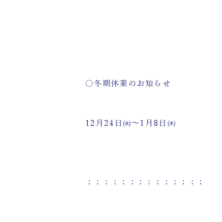
〇冬期休業のお知らせ
12月24日㈬～1月8日㈭
：：：：：：：：：：：：：：