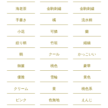
海老茶
金駒刺繡
金駒刺繍
手書き
橘
流水柄
小花
可憐
蘭
絞り柄
竹垣
縮緬
鶴
クール
かっこいい
御簾
桃色
豪華
優雅
雪輪
黄色
クリーム
黄
桃色系
ピンク
色無地
えんじ