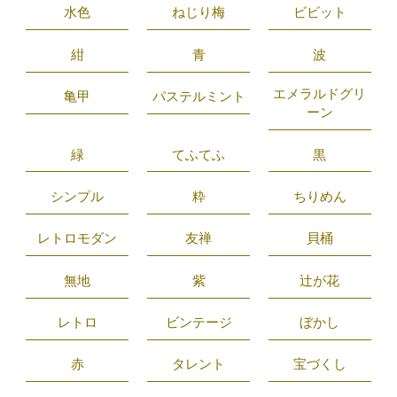
水色
ねじり梅
ビビット
紺
青
波
エメラルドグリ
亀甲
パステルミント
ーン
緑
てふてふ
黒
シンプル
粋
ちりめん
レトロモダン
友禅
貝桶
無地
紫
辻が花
レトロ
ビンテージ
ぼかし
赤
タレント
宝づくし