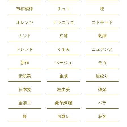
市松模様
チョコ
橙
オレンジ
テラコッタ
コトモード
ミント
立湧
刺繍
トレンド
くすみ
ニュアンス
新作
ベージュ
モカ
伝統美
金歳
総絞り
日本髪
桂由美
薄緑
金加工
豪華絢爛
バラ
蝶
可愛い
花笠