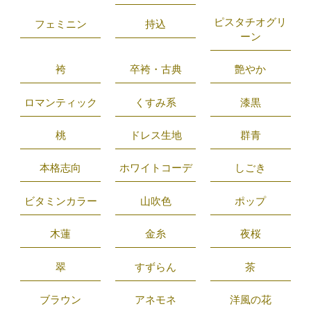
ピスタチオグリ
フェミニン
持込
ーン
袴
卒袴・古典
艶やか
ロマンティック
くすみ系
漆黒
桃
ドレス生地
群青
本格志向
ホワイトコーデ
しごき
ビタミンカラー
山吹色
ポップ
木蓮
金糸
夜桜
翠
すずらん
茶
ブラウン
アネモネ
洋風の花