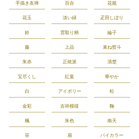
手描き友禅
百合
花籠
花玉
淡い緑
疋田しぼり
鈴
雲取り柄
綸子
藤
上品
束ね熨斗
朱赤
正統派
清楚
宝尽くし
紅葉
華やか
白
アイボリー
松
金彩
吉祥模様
鞠
楓
朱色
南天
笹
扇
バイカラー