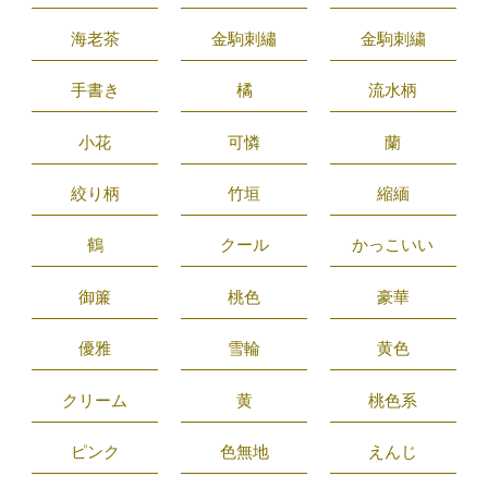
海老茶
金駒刺繡
金駒刺繍
手書き
橘
流水柄
小花
可憐
蘭
絞り柄
竹垣
縮緬
鶴
クール
かっこいい
御簾
桃色
豪華
優雅
雪輪
黄色
クリーム
黄
桃色系
ピンク
色無地
えんじ