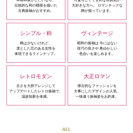
伝統的な和の模様を描いた
大好きな方へ。
ロマンチックな
古典振袖がおすすめ。
柄が揃っています。
シンプル・粋
ヴィンテージ
柄は少ないけれど、
昭和の振袖は
今にはない
凛とした芯のある女性を
技巧の良さや
奥ゆかしい
体現できるラインナップ。
色合いを楽しめます。
レトロモダン
大正ロマン
古さを大胆アレンジして
懐古的なファッションを
アップデートしたレトロ振袖で、
大事にしたデザインが人気、
温故知新を体感。
一味違う振袖姿をお約束。
ALL