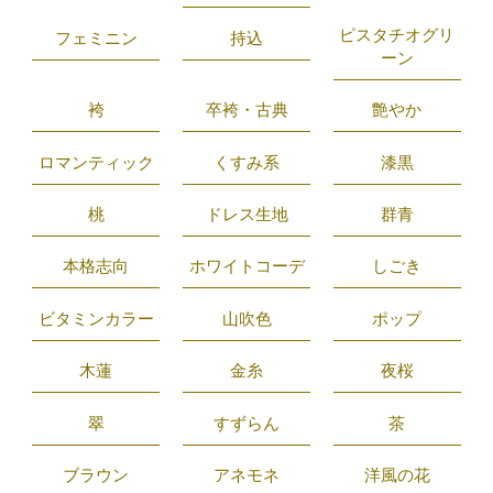
ピスタチオグリ
フェミニン
持込
ーン
袴
卒袴・古典
艶やか
ロマンティック
くすみ系
漆黒
桃
ドレス生地
群青
本格志向
ホワイトコーデ
しごき
ビタミンカラー
山吹色
ポップ
木蓮
金糸
夜桜
翠
すずらん
茶
ブラウン
アネモネ
洋風の花