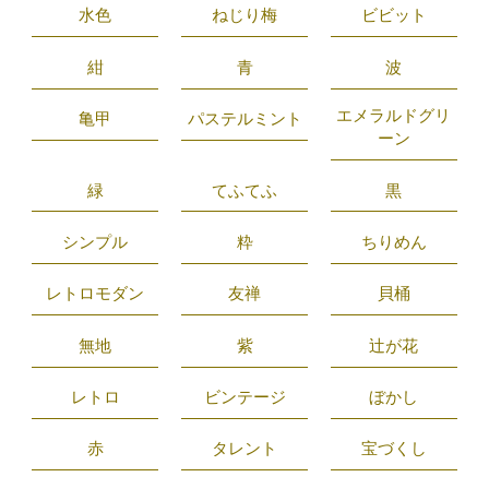
水色
ねじり梅
ビビット
紺
青
波
エメラルドグリ
亀甲
パステルミント
ーン
緑
てふてふ
黒
シンプル
粋
ちりめん
レトロモダン
友禅
貝桶
無地
紫
辻が花
レトロ
ビンテージ
ぼかし
赤
タレント
宝づくし