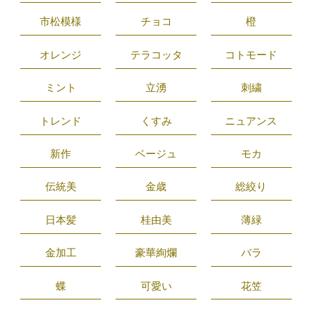
市松模様
チョコ
橙
オレンジ
テラコッタ
コトモード
ミント
立湧
刺繍
トレンド
くすみ
ニュアンス
新作
ベージュ
モカ
伝統美
金歳
総絞り
日本髪
桂由美
薄緑
金加工
豪華絢爛
バラ
蝶
可愛い
花笠