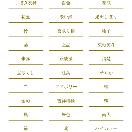
手描き友禅
百合
花籠
花玉
淡い緑
疋田しぼり
鈴
雲取り柄
綸子
藤
上品
束ね熨斗
朱赤
正統派
清楚
宝尽くし
紅葉
華やか
白
アイボリー
松
金彩
吉祥模様
鞠
楓
朱色
南天
笹
扇
バイカラー