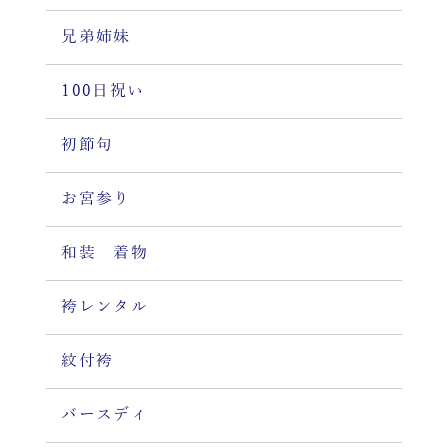
兄弟姉妹
100日祝い
初節句
お宮参り
和装 着物
袴レンタル
紋付袴
バースディ