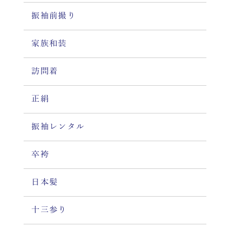
振袖前撮り
家族和装
訪問着
正絹
振袖レンタル
卒袴
日本髪
十三参り