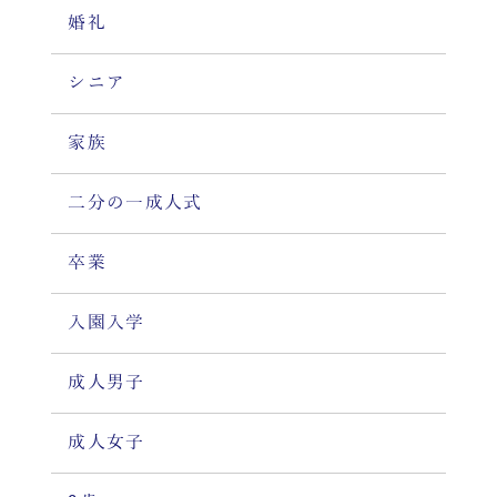
婚礼
シニア
家族
二分の一成人式
卒業
入園入学
成人男子
成人女子