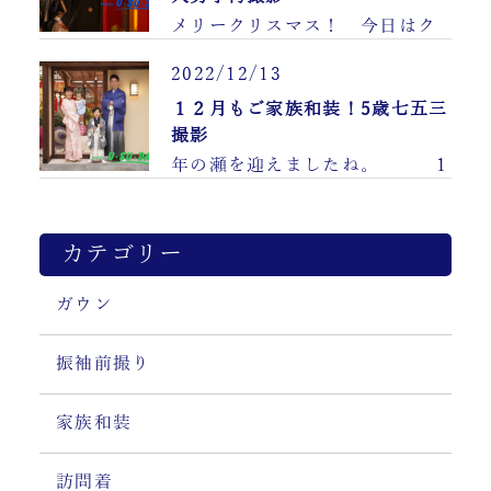
メリークリスマス！ 今日はク
リスマスですね。 明日に
なれば 街……
2022/12/13
１２月もご家族和装！5歳七五三
撮影
年の瀬を迎えましたね。 1
1月七五三本番も終わり、 ここ
からは七五三……
カテゴリー
ガウン
振袖前撮り
家族和装
訪問着