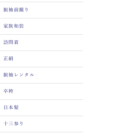
振袖前撮り
家族和装
訪問着
正絹
振袖レンタル
卒袴
日本髪
十三参り