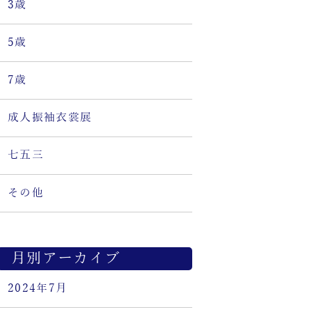
3歳
5歳
7歳
成人振袖衣裳展
七五三
その他
月別アーカイブ
2024年7月