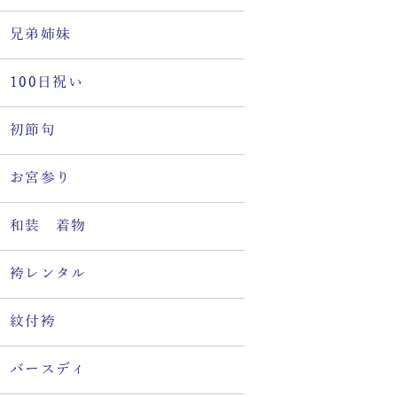
兄弟姉妹
100日祝い
初節句
お宮参り
和装 着物
袴レンタル
紋付袴
バースディ