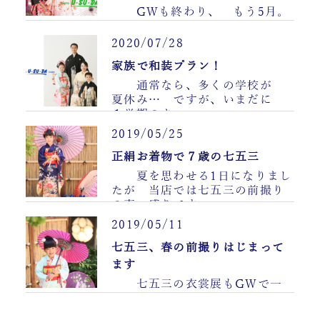
GWも終わり、 もう5月。
新生活にも 慣……
2020/07/28
家族で和装プラン！
通常なら、多くの学校が
夏休み… ですが、いまだに
１学期のま……
2019/05/25
正絹お着物で７歳の七五三
夏を思わせる1日になりまし
たが 当店では七五三の前撮り
の真っ盛りです ……
2019/05/11
七五三、春の前撮りはじまって
ます
七五三の衣裳展もGWで一
区切りとなりまして これから
はいよいよ撮影が始まっ……