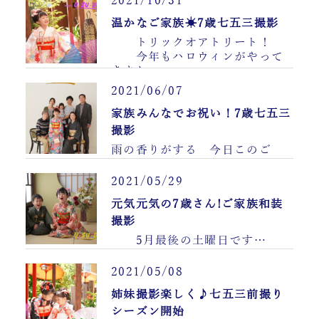
2021/10/31
温かなご家族☀7歳七五三撮影
トリックオアトリート！
今年もハロウィンがやって
きまし……
2021/06/07
家族みんなでお祝い！7歳七五三
撮影
雨の香りがする 今日このご
ろ… 紫陽花がきれいに
咲いています……
2021/05/29
元気元気の7歳さん!ご家族和装
撮影
5月最後の土曜日です…
6月に入ると、 今年も折……
2021/05/08
姉妹撮影楽しく♪七五三前撮り
シーズン開始