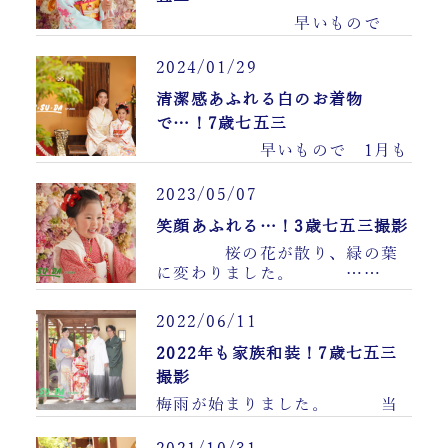
早いもので
5……
2024/01/29
清潔感あふれる白のお着物
で…！7歳七五三
早いもので 1月も
終わりに近づいて……
2023/05/07
笑顔あふれる…！3歳七五三撮影
桜の花が散り、緑の葉
に変わりました。 ……
2022/06/11
2022年も家族和装！7歳七五三
撮影
梅雨が始まりました。 当
店中庭の和傘庭ーわさんてい
ー、 紫陽花咲いて……