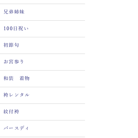
兄弟姉妹
100日祝い
初節句
お宮参り
和装 着物
袴レンタル
紋付袴
バースディ