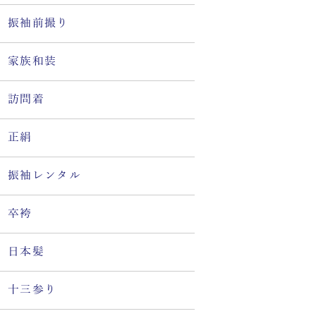
振袖前撮り
家族和装
訪問着
正絹
振袖レンタル
卒袴
日本髪
十三参り