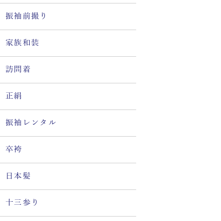
振袖前撮り
家族和装
訪問着
正絹
振袖レンタル
卒袴
日本髪
十三参り