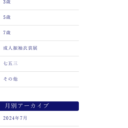
3歳
5歳
7歳
成人振袖衣裳展
七五三
その他
月別アーカイブ
2024年7月