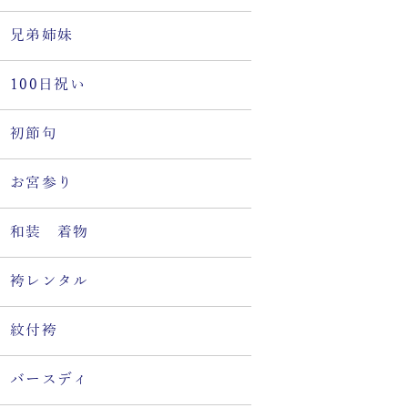
兄弟姉妹
100日祝い
初節句
お宮参り
和装 着物
袴レンタル
紋付袴
バースディ