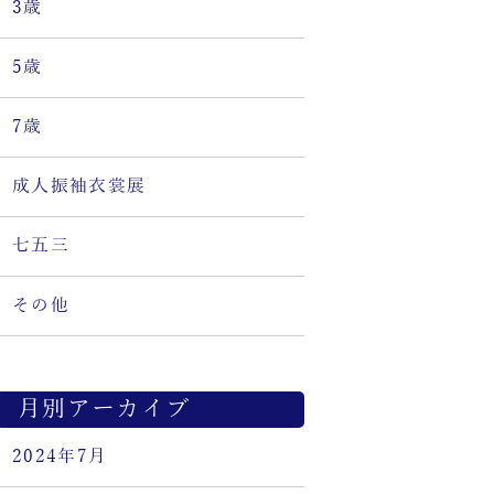
3歳
5歳
7歳
成人振袖衣裳展
七五三
その他
月別アーカイブ
2024年7月