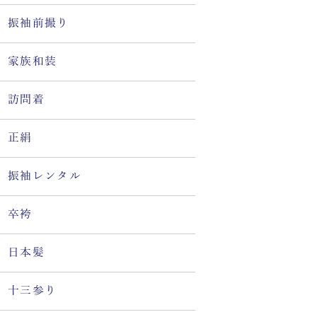
振袖前撮り
家族和装
訪問着
正絹
振袖レンタル
卒袴
日本髪
十三参り