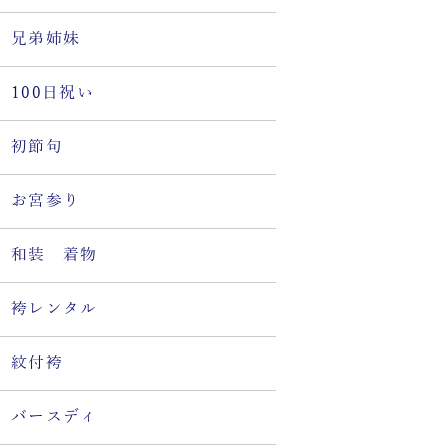
兄弟姉妹
100日祝い
初節句
お宮参り
和装 着物
袴レンタル
紋付袴
バースディ