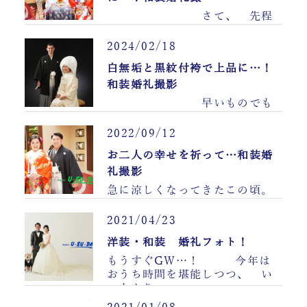
さて、 先程
ご紹介……
2024/02/18
白無垢と黒紋付袴で上品に…！
和装婚礼撮影
早いものでも
う2月。……
2022/09/12
お二人の幸せを祈って…和装婚
礼撮影
急に涼しくなってきたこの頃。
暑い夏がぱったりと終わる
と なんだか寂……
2021/04/23
洋装・和装 婚礼フォト！
もうすぐGW…！ 今年は
おうち時間を堪能しつつ、 い
つもより ……