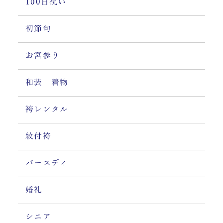
100日祝い
初節句
お宮参り
和装 着物
袴レンタル
紋付袴
バースディ
婚礼
シニア