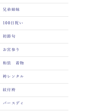
兄弟姉妹
100日祝い
初節句
お宮参り
和装 着物
袴レンタル
紋付袴
バースディ