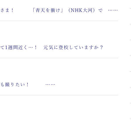
ま！ 「青天を衝け」（NHK大河）で ……
1週間近く…！ 元気に登校していますか？
りたい！ ……