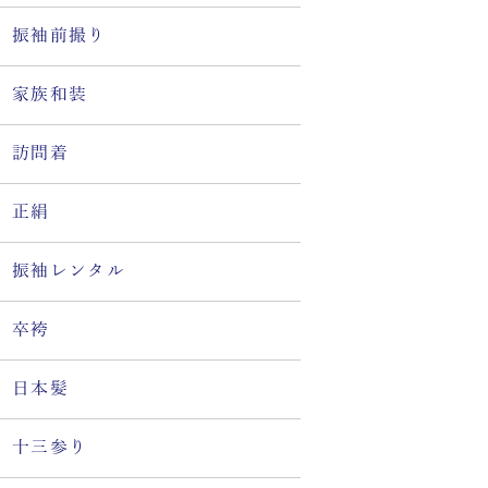
振袖前撮り
家族和装
訪問着
正絹
振袖レンタル
卒袴
日本髪
十三参り