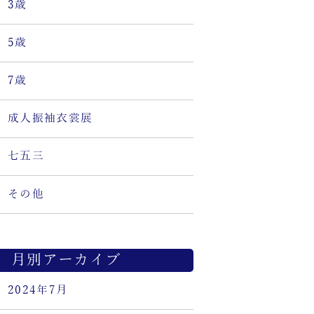
3歳
5歳
7歳
成人振袖衣裳展
七五三
その他
月別アーカイブ
2024年7月