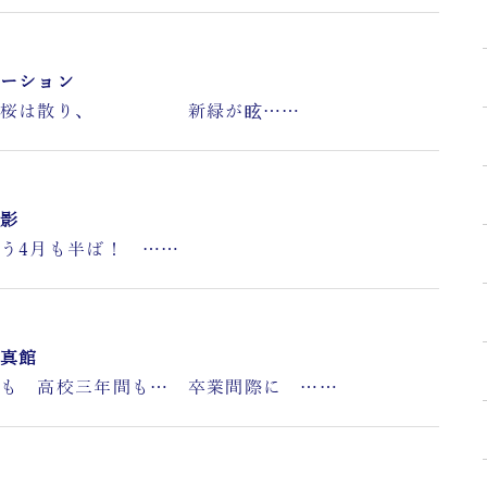
ーション
に桜は散り、 新緑が眩……
影
半ば！ ……
真館
高校三年間も… 卒業間際に ……