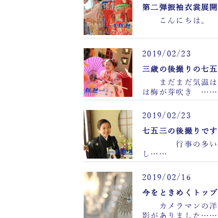
第二弾振袖衣裳展開
こんにちは。 ２
2019/02/23
三歳の後撮りの七五
まだまだ気温は低
は梅が芽吹き ……
2019/02/23
七五三の後撮りです
行事の多い秋、
し……
2019/02/16
今をときめくトップ
カメラマンの洋一
影がありました……