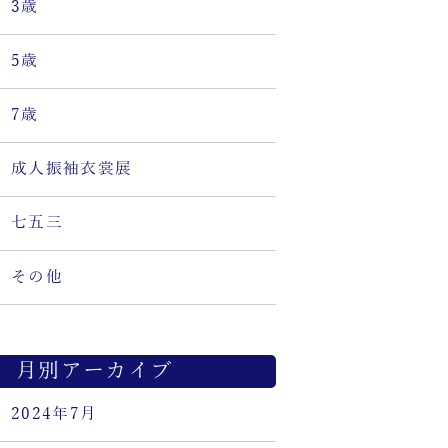
3歳
5歳
7歳
成人振袖衣裳展
七五三
その他
月別アーカイブ
2024年7月