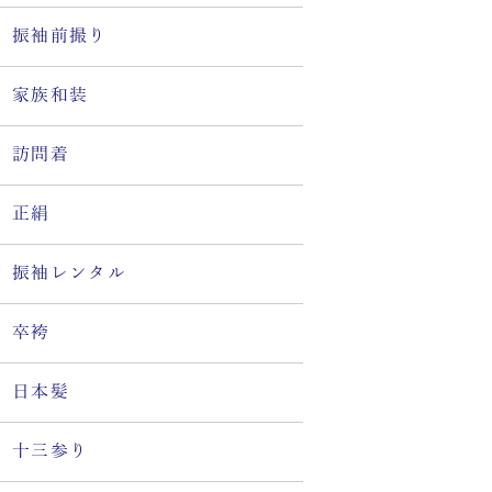
振袖前撮り
家族和装
訪問着
正絹
振袖レンタル
卒袴
日本髪
十三参り