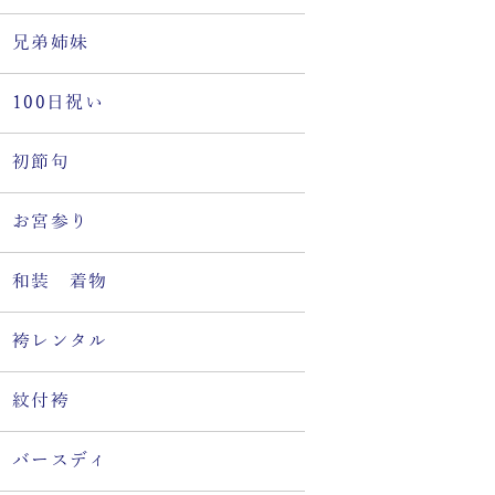
兄弟姉妹
100日祝い
初節句
お宮参り
和装 着物
袴レンタル
紋付袴
バースディ