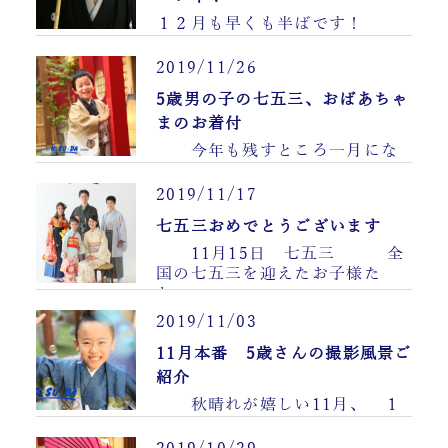
１２月も早くも半ばです！
（驚） 来週にはサンタさ
んもやってくるし、 ……
2019/11/26
5歳男の子の七五三、おばあちゃ
まのお着付
今年も残すところ一月にな
ろうとしております。 年
越しに……
2019/11/17
七五三おめでとうございます
11月15日 七五三 全
国の七五三を迎えたお子様た
ち………
2019/11/03
11月本番 5歳さんの撮影風景ご
紹介
秋晴れが嬉しい11月、 １
年中この季節がいいのにな！
と思っているウ……