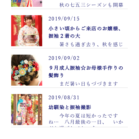
秋の七五三シーズンも開幕
いたしました 連日撮影や
衣装セ……
2019/09/15
小さい頃からご来店のお嬢様、
振袖２着の大
暑さも過ぎ去り、秋を感じ
る日が続くようになりましたね
……
2019/09/02
９月成人振袖☆お母様手作りの
髪飾り
まだ暑い日もづづきます
が、 日が低くなり始める９月
は 光が綺麗なので……
2019/08/31
幼馴染と振袖撮影
今年の夏は短かったです
ね… 八月最後の一日、 いか
がお過ごしでしょう……