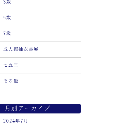
3歳
5歳
7歳
成人振袖衣裳展
七五三
その他
月別アーカイブ
2024年7月