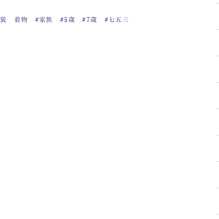
和装 着物
#家族
#5歳
#7歳
#七五三