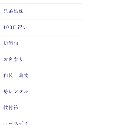
兄弟姉妹
100日祝い
初節句
お宮参り
和装 着物
袴レンタル
紋付袴
バースディ