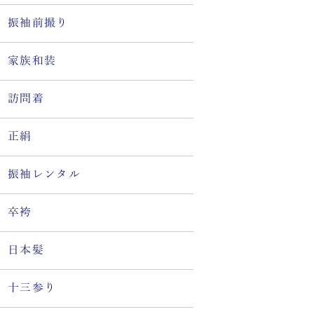
振袖前撮り
家族和装
訪問着
正絹
振袖レンタル
卒袴
日本髪
十三参り