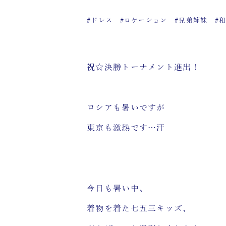
#ドレス
#ロケーション
#兄弟姉妹
#
祝☆決勝トーナメント進出！
ロシアも暑いですが
東京も激熱です…汗
今日も暑い中、
着物を着た七五三キッズ、