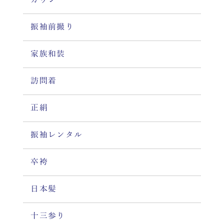
振袖前撮り
家族和装
訪問着
正絹
振袖レンタル
卒袴
日本髪
十三参り