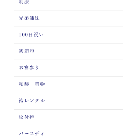
制服
兄弟姉妹
100日祝い
初節句
お宮参り
和装 着物
袴レンタル
紋付袴
バースディ