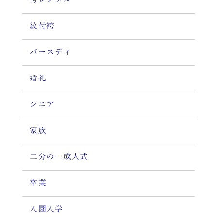
袴レンタル
紋付袴
バースディ
婚礼
シニア
家族
二分の一成人式
卒業
入園入学