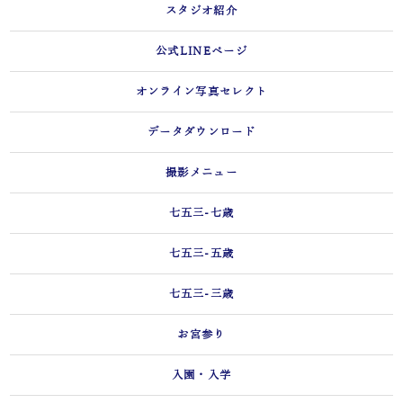
スタジオ紹介
公式LINEページ
オンライン写真セレクト
データダウンロード
撮影メニュー
七五三-七歳
七五三-五歳
七五三-三歳
お宮参り
入園・入学