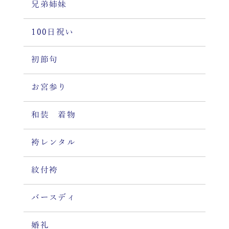
兄弟姉妹
100日祝い
初節句
お宮参り
和装 着物
袴レンタル
紋付袴
バースディ
婚礼