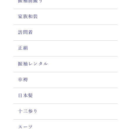
振袖前撮り
家族和装
訪問着
正絹
振袖レンタル
卒袴
日本髪
十三参り
スーツ