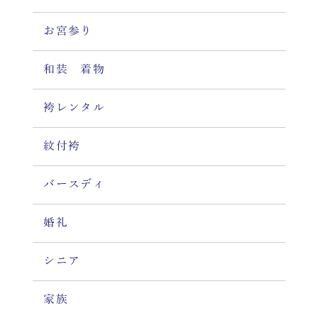
お宮参り
和装 着物
袴レンタル
紋付袴
バースディ
婚礼
シニア
家族